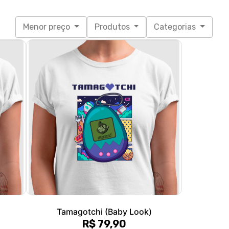
Tamagotchi (Baby Look)
R$ 79,90
3x de R$ 26,63
sem juros
P, M, G, GG