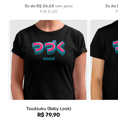
Tsudzuku (Baby Look)
R$ 79,90
3x de R$ 26,63
sem juros
3x de 
P, M, G, GG
P