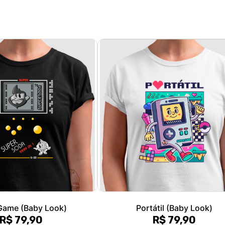
 Game (Baby Look)
Portátil (Baby Look)
R$ 79,90
R$ 79,90
R$ 26,63
sem juros
3x de R$ 26,63
sem juros
P, M, G, GG
P, M, G, GG