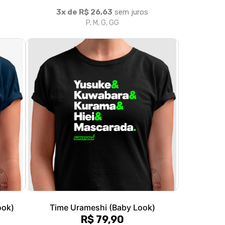
ook)
Time Urameshi (Baby Look)
R$ 79,90
3x de R$ 26,63
sem juros
P, M, G, GG