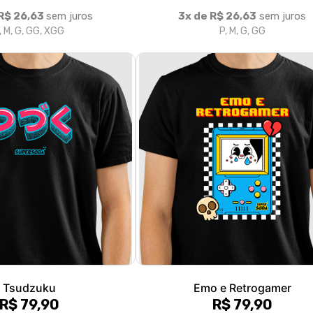
Tsudzuku
Emo e Retrogamer
R$ 79,90
R$ 79,90
R$ 26,63
sem juros
3x de R$ 26,63
sem juros
, M, G, GG, XGG
P, M, G, GG, XGG
1
2
3
»
>|
Fale conosco
Trocas / Devoluções
P
Rastrear Pedido