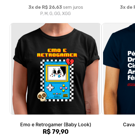
Emo e Retrogamer (Baby Look)
Cava
R$ 79,90
3x de R$ 26,63
sem juros
3x de 
P, M, G, GG
P