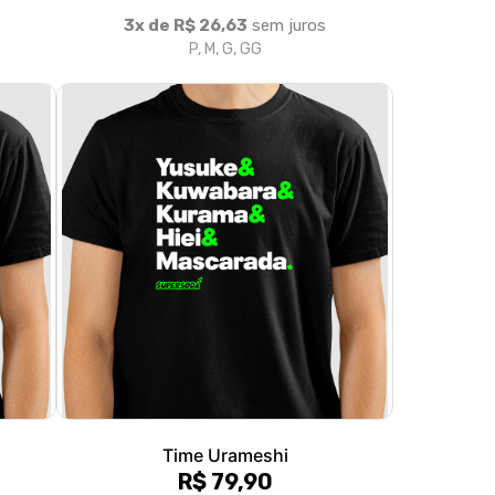
Time Urameshi
R$ 79,90
3x de R$ 26,63
sem juros
P, M, G, GG, XGG
olítica de Troca e Devolução
Denuncie o Uso Ilegal de Marcas