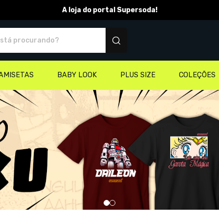
A loja do portal Supersoda!
rodutos personalizados
AMISETAS
BABY LOOK
PLUS SIZE
COLEÇÕES