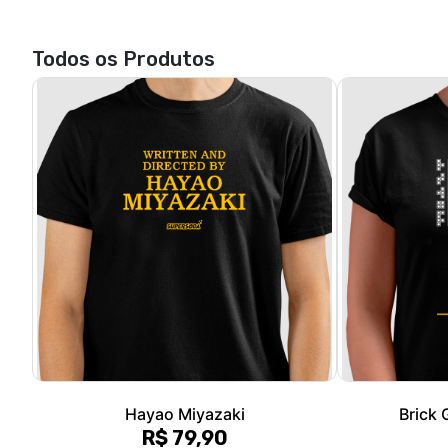
Hayao Miyazaki
Brick
R$ 79,90
3x de R$ 26,63
sem juros
3x de 
P, M, G, GG, XGG